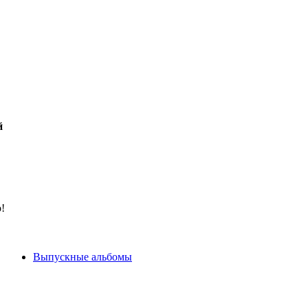
й
!
Выпускные альбомы