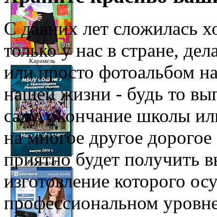
С давних лет сложилась х
только у нас в стране, де
Карамель
или просто фотоальбом н
нашей жизни - будь то вы
саду, окончание школы ил
на многое другое дорогое 
приятно будет получить 
Радужный
изготовление которого ос
профессиональном уровне