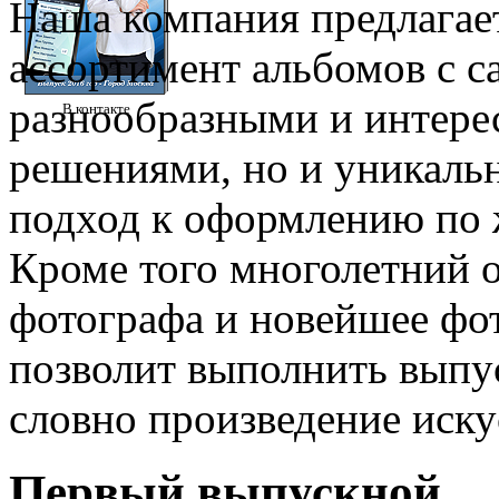
Наша компания предлагае
ассортимент альбомов с 
разнообразными и интер
В контакте
решениями, но и уникал
подход к оформлению по 
Кроме того многолетний 
фотографа и новейшее фо
позволит выполнить выпу
словно произведение иску
Первый выпускной