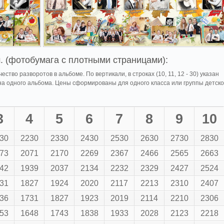
. (фотобумага с плотными страницами):
ество разворотов в альбоме. По вертикали, в строках (10, 11, 12 - 30) указан
на одного альбома. Цены сформированы для одного класса или группы детско
3
4
5
6
7
8
9
10
30
2230
2330
2430
2530
2630
2730
2830
73
2071
2170
2269
2367
2466
2565
2663
42
1939
2037
2134
2232
2329
2427
2524
31
1827
1924
2020
2117
2213
2310
2407
36
1731
1827
1923
2019
2114
2210
2306
53
1648
1743
1838
1933
2028
2123
2218