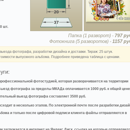
0 шт.
Папка (1 разворот) -
797 ру
Фотокнига (5 разворотов) -
1157 ру
выезда фотографа, разработки дизайна и доставки. Тираж: 25 штук.
тоимости выпускного альбома. Подробнее приведена таблица с ценами.
уги:
профессиональной фотостудией, которая разворачивается на территории
 Выезд фотографа за пределы МКАДа оплачивается 1000 руб. к общей цене
нительный выезд фотографа составляет 3500 руб.
сходит в несколько этапов. По электронной почте после разработки диза
бома и только после цифровой подписи клиента файлы отправляются в
загружается в интернет на Яндекс Диск, ссылка на которые отправляет