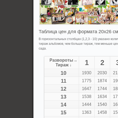
Таблица цен для формата 20x26 см
В горизонтальных столбцах (1,2,3 - 10) указано колич
тираж альбомов, чем больше тираж, тем меньше це
сада.
Развороты→
1
2
Тираж ↓
10
1930
2030
21
11
1775
1874
19
12
1647
1744
18
13
1538
1634
17
14
1444
1540
16
15
1363
1458
15