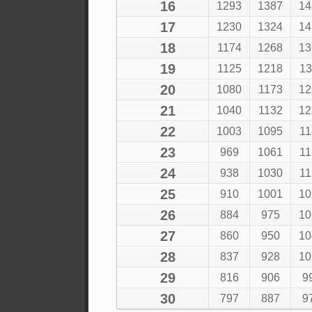
16
1293
1387
14
17
1230
1324
14
18
1174
1268
13
19
1125
1218
13
20
1080
1173
12
21
1040
1132
12
22
1003
1095
11
23
969
1061
11
24
938
1030
11
25
910
1001
10
26
884
975
10
27
860
950
10
28
837
928
10
29
816
906
9
30
797
887
9