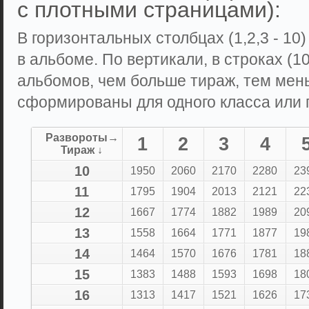
с плотными страницами):
В горизонтальных столбцах (1,2,3 - 10
в альбоме. По вертикали, в строках (10,
альбомов, чем больше тираж, тем мен
сформированы для одного класса или г
Развороты→
1
2
3
4
Тираж ↓
10
1950
2060
2170
2280
23
11
1795
1904
2013
2121
22
12
1667
1774
1882
1989
20
13
1558
1664
1771
1877
19
14
1464
1570
1676
1781
18
15
1383
1488
1593
1698
18
16
1313
1417
1521
1626
17