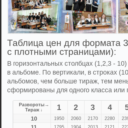
Таблица цен для формата 3
с плотными страницами):
В горизонтальных столбцах (1,2,3 - 10
в альбоме. По вертикали, в строках (10,
альбомов, чем больше тираж, тем мен
сформированы для одного класса или г
Развороты→
1
2
3
4
Тираж ↓
10
1950
2060
2170
2280
23
11
1795
1904
2013
2121
22