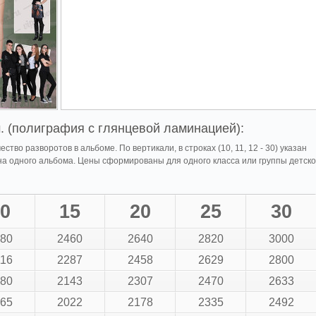
. (полиграфия с глянцевой ламинацией):
ество разворотов в альбоме. По вертикали, в строках (10, 11, 12 - 30) указан
на одного альбома. Цены сформированы для одного класса или группы детско
0
15
20
25
30
80
2460
2640
2820
3000
16
2287
2458
2629
2800
80
2143
2307
2470
2633
65
2022
2178
2335
2492