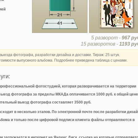
ией
5 разворот -
967 ру
15 разворотов -
1193 ру
выезда фотографа, разработки дизайна и доставки. Тираж: 25 штук.
тоимости выпускного альбома. Подробнее приведена таблица с ценами.
уги:
профессиональной фотостудией, которая разворачивается на территории
 Выезд фотографа за пределы МКАДа оплачивается 1000 руб. к общей цене
нительный выезд фотографа составляет 3500 руб.
сходит в несколько этапов. По электронной почте после разработки диза
бома и только после цифровой подписи клиента файлы отправляются в
загружается в интернет на Яндекс Диск, ссылка на которые отправляет