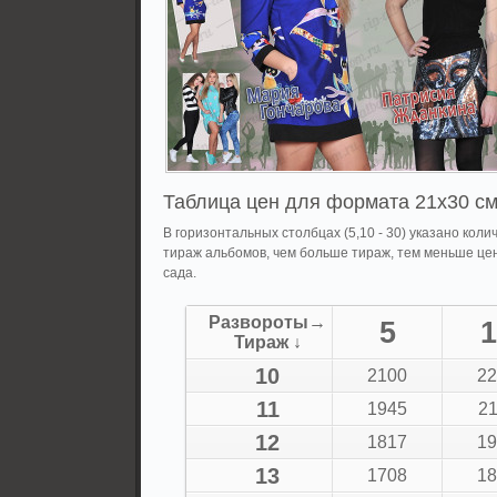
Таблица цен для формата 21x30 см
В горизонтальных столбцах (5,10 - 30) указано колич
тираж альбомов, чем больше тираж, тем меньше це
сада.
Развороты→
5
1
Тираж ↓
10
2100
22
11
1945
21
12
1817
19
13
1708
18