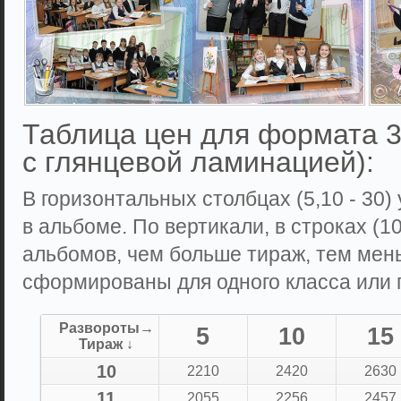
Таблица цен для формата 3
с глянцевой ламинацией):
В горизонтальных столбцах (5,10 - 30)
в альбоме. По вертикали, в строках (10,
альбомов, чем больше тираж, тем мен
сформированы для одного класса или г
Развороты→
5
10
15
Тираж ↓
10
2210
2420
2630
11
2055
2256
2457